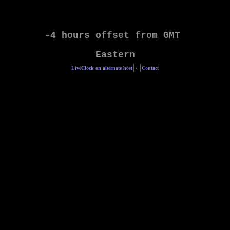
LiveClock on alternate host
·
Contact