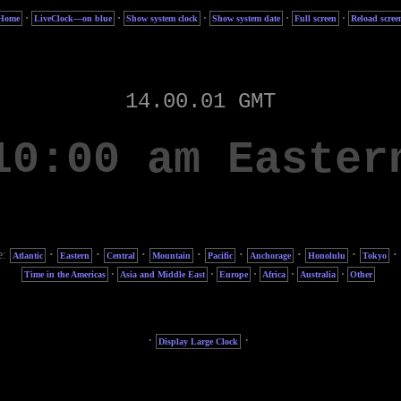
·
·
·
·
·
Home
LiveClock—on blue
Show system clock
Show system date
Full screen
Reload scree
e:
·
·
·
·
·
·
·
·
Atlantic
Eastern
Central
Mountain
Pacific
Anchorage
Honolulu
Tokyo
·
·
·
·
·
Time in the Americas
Asia and Middle East
Europe
Africa
Australia
Other
·
·
Display Large Clock