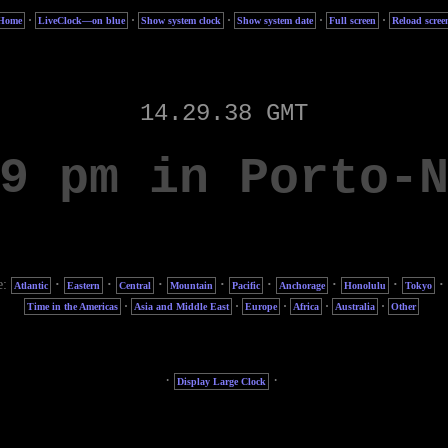
·
·
·
·
·
Home
LiveClock—on blue
Show system clock
Show system date
Full screen
Reload scree
e:
·
·
·
·
·
·
·
·
Atlantic
Eastern
Central
Mountain
Pacific
Anchorage
Honolulu
Tokyo
·
·
·
·
·
Time in the Americas
Asia and Middle East
Europe
Africa
Australia
Other
·
·
Display Large Clock