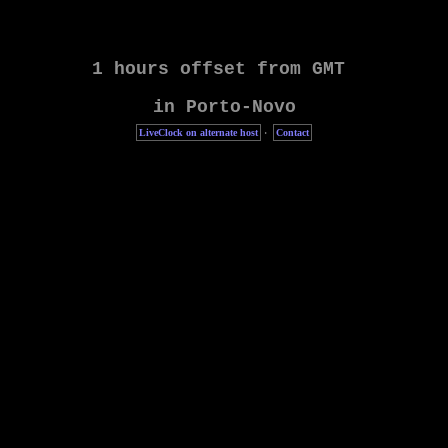
LiveClock on alternate host
·
Contact