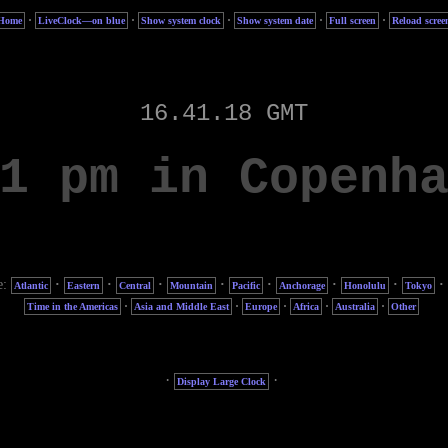
·
·
·
·
·
Home
LiveClock—on blue
Show system clock
Show system date
Full screen
Reload scree
e:
·
·
·
·
·
·
·
·
Atlantic
Eastern
Central
Mountain
Pacific
Anchorage
Honolulu
Tokyo
·
·
·
·
·
Time in the Americas
Asia and Middle East
Europe
Africa
Australia
Other
·
·
Display Large Clock