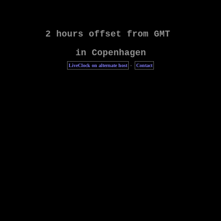
LiveClock on alternate host
·
Contact