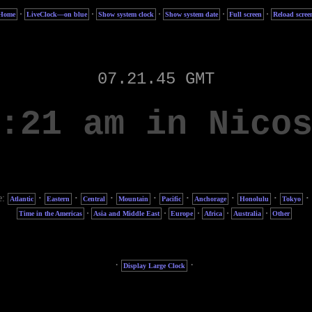
·
·
·
·
·
Home
LiveClock—on blue
Show system clock
Show system date
Full screen
Reload scree
e:
·
·
·
·
·
·
·
·
Atlantic
Eastern
Central
Mountain
Pacific
Anchorage
Honolulu
Tokyo
·
·
·
·
·
Time in the Americas
Asia and Middle East
Europe
Africa
Australia
Other
·
·
Display Large Clock