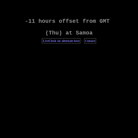
LiveClock on alternate host
·
Contact