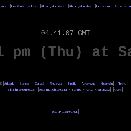
·
·
·
·
·
Home
LiveClock—on blue
Show system clock
Show system date
Full screen
Reload scree
e:
·
·
·
·
·
·
·
·
Atlantic
Eastern
Central
Mountain
Pacific
Anchorage
Honolulu
Tokyo
·
·
·
·
·
Time in the Americas
Asia and Middle East
Europe
Africa
Australia
Other
·
·
Display Large Clock