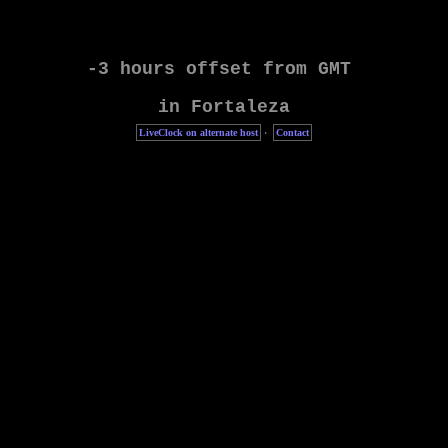
LiveClock on alternate host
·
Contact