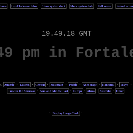
·
·
·
·
·
Home
LiveClock—on blue
Show system clock
Show system date
Full screen
Reload scree
e:
·
·
·
·
·
·
·
·
Atlantic
Eastern
Central
Mountain
Pacific
Anchorage
Honolulu
Tokyo
·
·
·
·
·
Time in the Americas
Asia and Middle East
Europe
Africa
Australia
Other
·
·
Display Large Clock