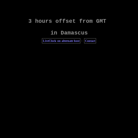
LiveClock on alternate host
·
Contact