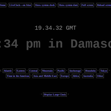
·
·
·
·
·
Home
LiveClock—on blue
Show system clock
Show system date
Full screen
Reload scree
e:
·
·
·
·
·
·
·
·
Atlantic
Eastern
Central
Mountain
Pacific
Anchorage
Honolulu
Tokyo
·
·
·
·
·
Time in the Americas
Asia and Middle East
Europe
Africa
Australia
Other
·
·
Display Large Clock