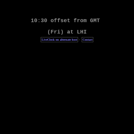
LiveClock on alternate host
·
Contact