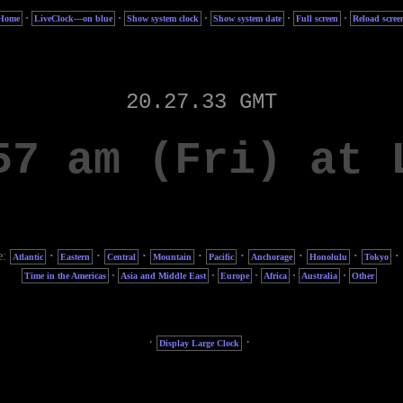
·
·
·
·
·
Home
LiveClock—on blue
Show system clock
Show system date
Full screen
Reload scree
e:
·
·
·
·
·
·
·
·
Atlantic
Eastern
Central
Mountain
Pacific
Anchorage
Honolulu
Tokyo
·
·
·
·
·
Time in the Americas
Asia and Middle East
Europe
Africa
Australia
Other
·
·
Display Large Clock