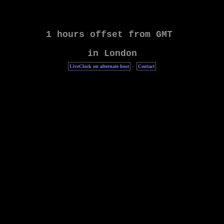
LiveClock on alternate host
·
Contact