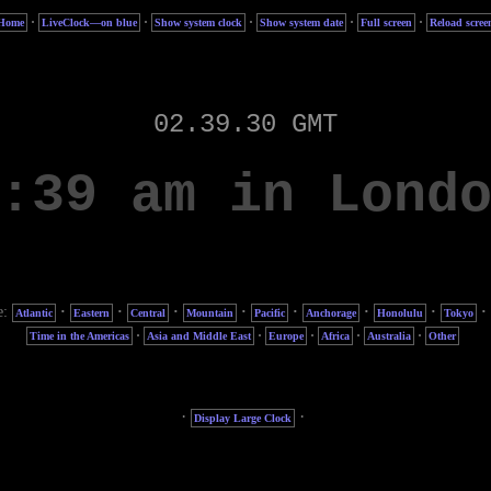
·
·
·
·
·
Home
LiveClock—on blue
Show system clock
Show system date
Full screen
Reload scree
e:
·
·
·
·
·
·
·
·
Atlantic
Eastern
Central
Mountain
Pacific
Anchorage
Honolulu
Tokyo
·
·
·
·
·
Time in the Americas
Asia and Middle East
Europe
Africa
Australia
Other
·
·
Display Large Clock